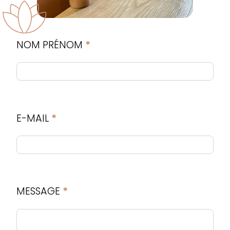
C
o
NOM PRÉNOM
*
n
t
a
c
t
E-MAIL
*
MESSAGE
*